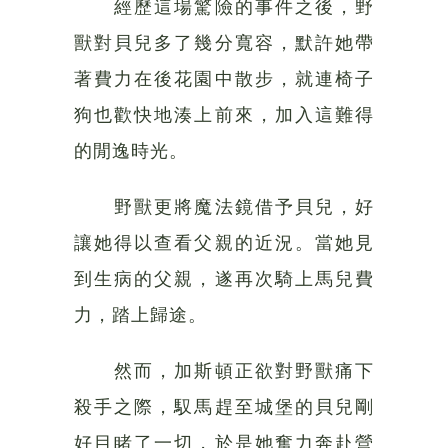
經歷這場驚險的事件之後，野
獸對貝兒多了幾分寬容，默許她帶
著費力在後花園中散步，就連椅子
狗也歡快地湊上前來，加入這難得
的閒逸時光。
野獸更將魔法鏡借予貝兒，好
讓她得以查看父親的近況。當她見
到生病的父親，遂再次騎上馬兒費
力，踏上歸途。
然而，加斯頓正欲對野獸痛下
殺手之際，馭馬趕至城堡的貝兒剛
好目睹了一切，於是她奮力奔赴營