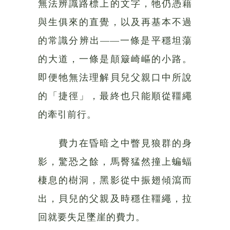
無法辨識路標上的文字，牠仍憑藉
與生俱來的直覺，以及再基本不過
的常識分辨出——一條是平穩坦蕩
的大道，一條是顛簸崎嶇的小路。
即便牠無法理解貝兒父親口中所說
的「捷徑」，最終也只能順從韁繩
的牽引前行。
費力在昏暗之中瞥見狼群的身
影，驚恐之餘，馬臀猛然撞上蝙蝠
棲息的樹洞，黑影從中振翅傾瀉而
出，貝兒的父親及時穩住韁繩，拉
回就要失足墜崖的費力。