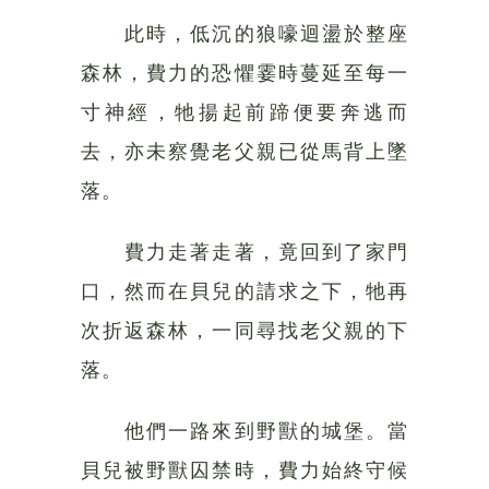
此時，低沉的狼嚎迴盪於整座
森林，費力的恐懼霎時蔓延至每一
寸神經，牠揚起前蹄便要奔逃而
去，亦未察覺老父親已從馬背上墜
落。
費力走著走著，竟回到了家門
口，然而在貝兒的請求之下，牠再
次折返森林，一同尋找老父親的下
落。
他們一路來到野獸的城堡。當
貝兒被野獸囚禁時，費力始終守候