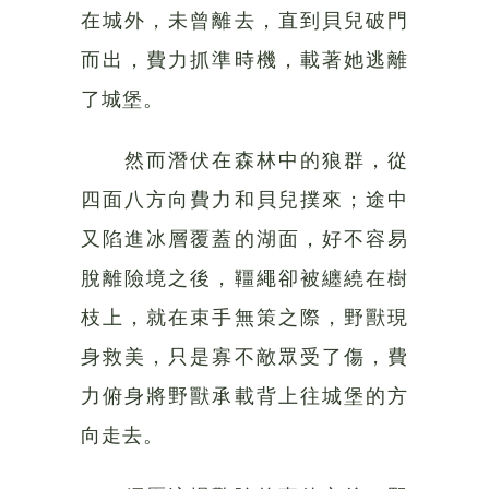
在城外，未曾離去，直到貝兒破門
而出，費力抓準時機，載著她逃離
了城堡。
然而潛伏在森林中的狼群，從
四面八方向費力和貝兒撲來；途中
又陷進冰層覆蓋的湖面，好不容易
脫離險境之後，韁繩卻被纏繞在樹
枝上，就在束手無策之際，野獸現
身救美，只是寡不敵眾受了傷，費
力俯身將野獸承載背上往城堡的方
向走去。