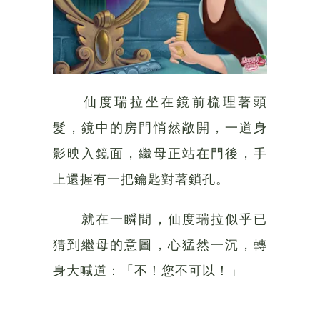
仙度瑞拉坐在鏡前梳理著頭
髮，鏡中的房門悄然敞開，一道身
影映入鏡面，繼母正站在門後，手
上還握有一把鑰匙對著鎖孔。
就在一瞬間，仙度瑞拉似乎已
猜到繼母的意圖，心猛然一沉，轉
身大喊道：「不！您不可以！」