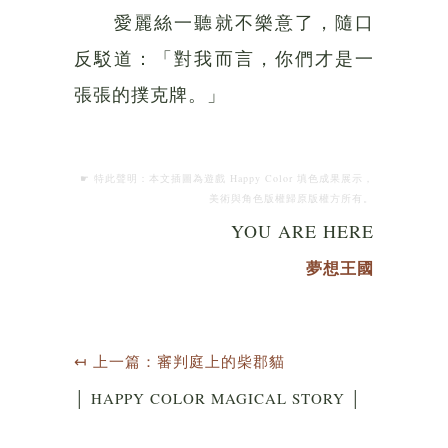
愛麗絲一聽就不樂意了，隨口
反駁道：「對我而言，你們才是一
張張的撲克牌。」
☛ 特此聲明：本文插圖為遊戲 Happy Color 填色成果展示，
美術與角色版權歸原版權方所有。
YOU ARE HERE
夢想王國
↤ 上一篇：審判庭上的柴郡貓
│ HAPPY COLOR MAGICAL STORY │