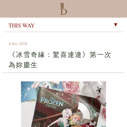
▼
4 Dec 2018
《冰雪奇緣：驚喜連連》第一次
為妳慶生