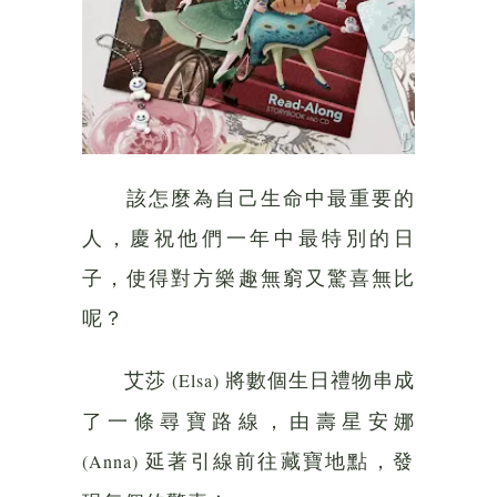
該怎麼為自己生命中最重要的
人，慶祝他們一年中最特別的日
子，使得對方樂趣無窮又驚喜無比
呢？
艾莎
將數個生日禮物串成
(Elsa)
了一條尋寶路線，由壽星安娜
延著引線前往藏寶地點，發
(Anna)