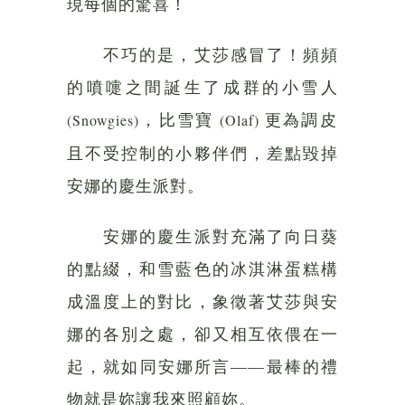
現每個的驚喜！
不巧的是，艾莎感冒了！頻頻
的噴嚏之間誕生了成群的小雪人
，比雪寶
更為調皮
(Snowgies)
(Olaf)
且不受控制的小夥伴們，差點毀掉
安娜的慶生派對。
安娜的慶生派對充滿了向日葵
的點綴，和雪藍色的冰淇淋蛋糕構
成溫度上的對比，象徵著艾莎與安
娜的各別之處，卻又相互依偎在一
起，就如同安娜所言——最棒的禮
物就是妳讓我來照顧妳。